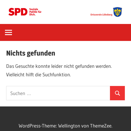
Zum
Inhalt
springen
SPD
Ortsverein
Nichts gefunden
Löhnberg
Das Gesuchte konnte leider nicht gefunden werden.
Vielleicht hilft die Suchfunktion.
Suchen
Suchen
nach:
WordPress-Theme: Wellington von ThemeZee.